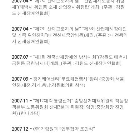
2007.04
-
“제7회 산재근로자의 날” “산업재해노동자 위령
제”(태백시 황연동 소재 산업전사위령탑)개최, (
주관 : 강원
도 산재장애인협회)
2007.04
-
“제7회 산재근로자의 날” “제3회 산업재해장애인
및 가족 위안잔치”(대전산재중앙병원)개최,
(주관 : 대전광역
시 산재장애인협회)
2007.07
- ​
“제1회 전국산재장애인 낚시대회”(강원도 태백시
금천동 금천낚시터)개최,
(주관 : 강원도 산재장애인협회)
2007.09
- ​
경기케어센타“무료체험행사”참여 (중앙회.서울.
인천.대전.경기.충남.강원협의회 참석)
2007.11
-
“제17대 대통령선거” 중앙선거대책위원회 직능정
책본부 노동위원회 산재3분과 위원장,
임명(중앙회장 진명
환) (한나라당)
2007.12
- ​​(
주)가람원과 “업무협약 조인식”
​