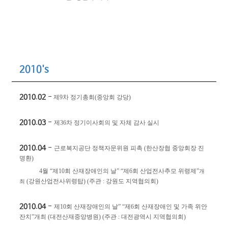
2010's
2010.02
-
제
9
차 정기총회
(
중앙회 강당
)
2010.03
-
제
36
차 정기이사회의 및 자체 감사 실시
2010.04
-
근로복지공단 정책자문위원 피촉
(
한산장협 중앙회장 진
명환
)
4
월
“
제
10
회 산재장애인의 날
” “
제
6
회 산업전사추모 위령제
”
개
(
강원산업전사위령탑
)
(
주관
:
강원도 지역협의회
)
최
2010.04
-
제
10
회 산재장애인의 날
” “
제
6
회 산재장애인 및 가족 위안
잔치
”
개최
(
대전산재중앙병원
)
(
주관
:
대전광역시 지역협의회
)