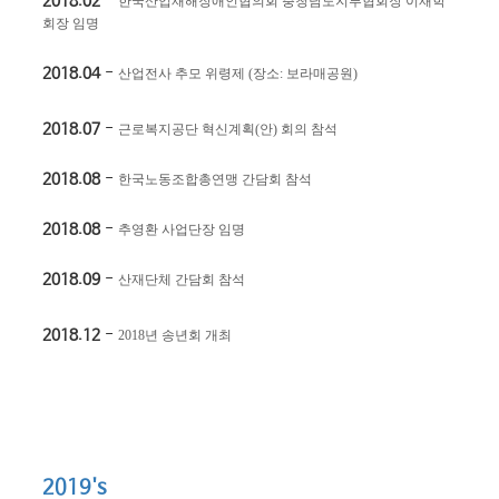
2018.02
-
한국산업재해장애인협의회 충청남도지부협회장 이재학
회장 임명
2018.04
-
산업전사 추모 위령제
(
장소
:
보라매공원
)
2018.07
-
근로복지공단 혁신계획
(
안
)
회의 참석
2018.08
-
한국노동조합총연맹 간담회 참석
2018.08
-
추영환 사업단장 임명
2018.09
-
산재단체 간담회 참석
2018.12
-
2018
년 송년회 개최
2019's