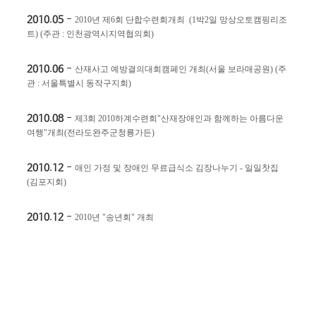
2010.05
-
2010
년 제
6
회 단합수련회개최
(1
박
2
일 망상오토캠핑리조
트
)
(
주관
:
인천광역시지역협의회
)
2010.06
-
산재사고 예방결의대회캠페인 개최
(
서울 보라매공원
)
(
주
관
:
서울특별시 동작구지회
)
2010.08
-
제
3
회
2010
하계수련회
"
산재장애인과 함께하는 아름다운
여행
"
개최
(
전라도완주군청룡가든
)
2010.12
-
애인 가정 및 장애인 무료급식소 김장나누기
-
일일찻집
(
김포지회
)
2010.12
-
2010
년
"
송년회
"
개최