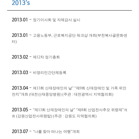
2013's
2013.01
-
정기이사회 및 자체감사 실시
2013.01
-
고용노동부
,
근로복지공단 워크샵 개최
(
부천복사골문화센
터
)
2013.02
-
제
12
차 정기총회
2013.03
-
비영리민간단체등록
2013.04
-
제
13
회 산재장애인의 날
” “
제
9
회 산재장애인 및 가족 위안
잔치
”
개최
(
대전산재중앙병원
)
(
주관
:
대전광역시 지역협의회
)
2013.05
-
“
제
13
회 산재장애인의 날
” “
제
8
회 산업전사추모 위령제
”
개
(
강원산업전사위령탑
)
(
주관
:
강원도 지역협의회
)
최
2013.07
-
“
나를 찾아 떠나는 여행
”
개최