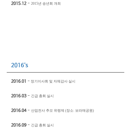
2015.12
-
2015
년 송년회 개최
2016's
2016.01
-
정기이사회 및 자체감사 실시
2016.03
-
긴급 총회 실시
2
016.04
-
산업전사 추모 위령제
(
장소
:
보라매공원
)
2016.09
-
긴급 총회 실시