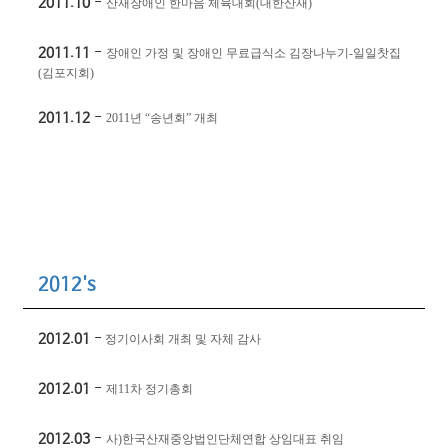
2011.10
-
산재장애인 한마음 체육대회
(
대한산재
)
2011.11
-
장애인 가정 및 장애인 무료급식소 김장나누기
-
일일찻집
(
김포지회
)
2011.12
-
2011
년
“
송년회
”
개최
2012's
2012.01
-
정기이사회 개최 및 자체 감사
2012.01
-
제
11
차 정기총회
2012.03
-
사
)
한국산재중앙법인단체연합 상임대표 취임