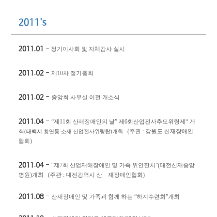
2011's
2011.01
-
정기이사회 및 자체감사 실시
2011.02
-
제
10
차 정기총회
2011.02
-
중앙회 사무실 이전 개소식
2011.04
-
“
제
11
회 산재장애인의 날
”
제
6
회산업전사추모위령제
“
개
최
(
주관
:
강원도 산재장애인
(
태백시 황연동 소재 산업전사위령탑
)
개최
협회
)
2011.04
-
“
제
7
회 산업재해장애인 및 가족 위안잔치
”(
대전산재중앙
병원
)
개최
(
주관
:
대전광역시 산
재장애인협회
)
2011.08
-
산재장애인 및 가족과 함께 하는
“
하계수련회
”
개최