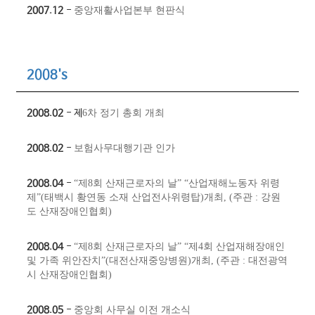
2007.12
- ​
중앙재활사업본부 현판식
2008's
2008.02
- 제
6차 정기 총회 개최
2008.02
- ​
보험사무대행기관 인가
2008.04
- ​
“제8회 산재근로자의 날” “산업재해노동자 위령
제”(태백시 황연동 소재 산업전사위령탑)개최,
(주관 : 강원
도 산재장애인협회)
2008.04
- ​
“제8회 산재근로자의 날” “제4회 산업재해장애인
및 가족 위안잔치”(대전산재중앙병원)개최,
(주관 : 대전광역
시 산재장애인협회)
2008.05
- ​
중앙회 사무실 이전 개소식