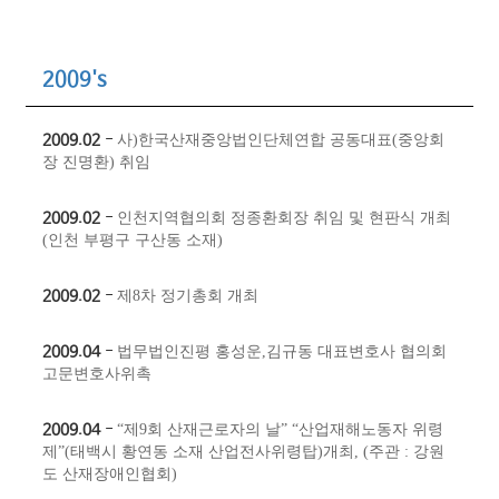
2009's
2009.02
-
사)한국산재중앙법인단체연합 공동대표(중앙회
장 진명환) 취임
2009.02
- ​​
인천지역협의회 정종환회장 취임 및 현판식 개최
(인천 부평구 구산동 소재)
2009.02
- ​
제8차 정기총회 개최
2009.04
- ​
법무법인진평 홍성운,김규동 대표변호사 협의회
고문변호사위촉
2009.04
- ​
“제9회 산재근로자의 날” “산업재해노동자 위령
제”(태백시 황연동 소재 산업전사위령탑)개최,
(주관 : 강원
도 산재장애인협회)