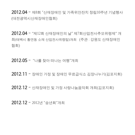
2012.04
-
제
8
회
"
산재장애인 및 가족위안잔치 창립
10
주년 기념행사
(
대전광역시산재장애인협회
)
2012.04
-
“
제
12
회 산재장애인의 날
”
제
7
회산업전사추모위령제
“
개
최
(
주관
:
강원도 산재장애인
(
태백시 황연동 소재 산업전사위령탑
)
개최
협회
)
2012.05
-
“
나를 찾아 떠나는 여행
”
개최
2012.11
-
장애인 가정 및 장애인 무료급식소 김장나누기
(
김포지회
)
2012.12
-
산재장애인 및 가정 사랑나눔음악회 개최
(
김포지회
)
2012.12
-
2012
년
"
송년회
"
개최