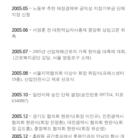
2005.05
-
노동부 추천 재정경제부 공익성 지정기부금 단체
지정 신청
2005.06
-
서영훈 전 대한적십자사총재 중앙회 상임고문 위
촉
2005.07
-
2005년 산업재해근로자 가족 한마음 대축제 개최
,
(근로복지공단 강당, 서울 영등포구 소재)
2005.08
-
서울지역협의회 이상수 회장 취임식(프레스센터
19층), 산업안전사고 제로 선포식
2005.10
-
일반이체 승인 단체 결정(승인번호 097354, 지로
6340887)
2005.12
-
경기도 협의회 현판식(회장 이인규),
인천광역시
협의회 현판식(회장 진명환),
대전광역시 협의회 현판식(회
장 김도홍),
충청북도 협의회 현판식(회장 유순영)
2005.12
- 초
량동 공간호프에서 후원인과의 만남의 행사 개