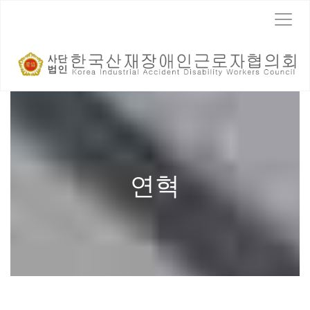
T
o
g
g
l
e
n
a
v
i
g
a
연혁
t
i
o
n