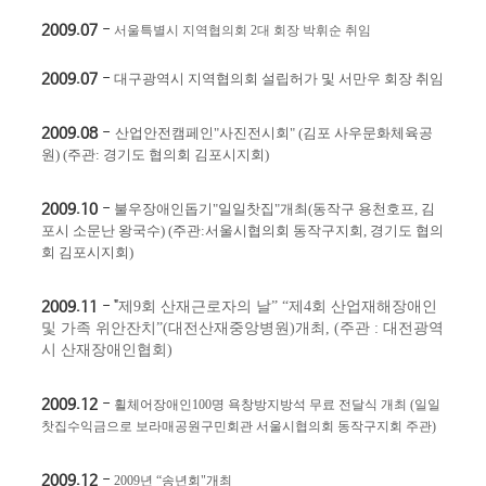
2009.07
- ​
서울특별시 지역협의회
2
대 회장 박휘순 취임
2009.07
- ​
대구광역시 지역협의회 설립허가 및 서만우 회장 취임
2009.08
-
산업안전캠페인
"
사진전시회
" (
김포 사우문화체육공
원
)
(
주관
:
경기도 협의회 김포시지회
)
2009.10
-​
불우장애인돕기
"
일일찻집
"
개최
(
동작구 용천호프
,
김
포시 소문난 왕국수
)
(
주관
:
서울시협의회 동작구지회
,
경기도 협의
회 김포시지회
)
2009.11
-
"
제9회 산재근로자의 날” “제4회 산업재해장애인
및 가족 위안잔치”(대전산재중앙병원)개최,
(주관 : 대전광역
시 산재장애인협회)
2009.12
- ​
휠체어장애인
100
명 욕창방지방석 무료 전달식 개최
(
일일
찻집수익금으로 보라매공원구민회관 서울시협의회 동작구지회 주관
)
2009.12
-
2009
년
“
송년회
"
개최