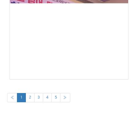
«
1
2
3
4
5
»