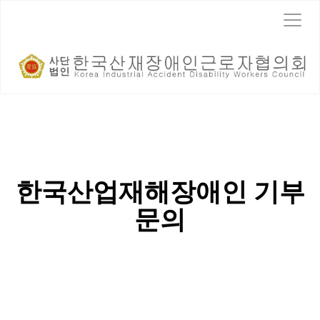
T
o
g
g
l
e
n
a
v
i
g
a
한국산업재해장애인 기부
t
i
문의
o
n