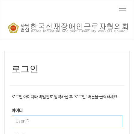
T
o
g
g
l
e
n
a
v
i
로그인
g
a
t
i
o
로그인 아이디와 비밀번호 입력하신 후 '로그인' 버튼을 클릭하세요.
n
아이디